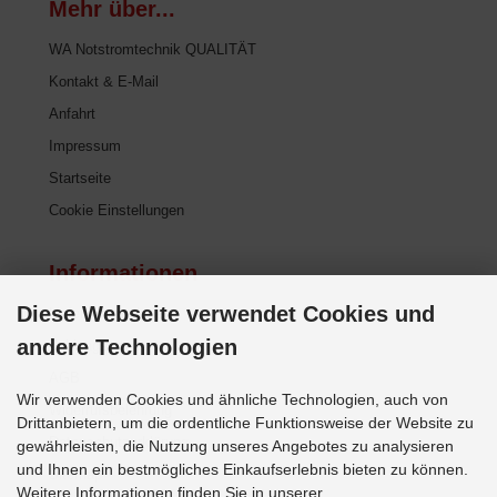
Mehr über...
WA Notstromtechnik QUALITÄT
Kontakt & E-Mail
Anfahrt
Impressum
Startseite
Cookie Einstellungen
Informationen
Diese Webseite verwendet Cookies und
Lieferinformationen
andere Technologien
Zahlungsarten
AGB
Wir verwenden Cookies und ähnliche Technologien, auch von
Widerrufsbelehrung
Drittanbietern, um die ordentliche Funktionsweise der Website zu
Datenschutzerklärung
gewährleisten, die Nutzung unseres Angebotes zu analysieren
und Ihnen ein bestmögliches Einkaufserlebnis bieten zu können.
Sitemap
Weitere Informationen finden Sie in unserer